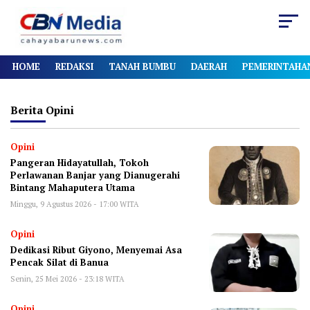
HOME
REDAKSI
TANAH BUMBU
DAERAH
PEMERINTAHA
Berita
Opini
Opini
Pangeran Hidayatullah, Tokoh
Perlawanan Banjar yang Dianugerahi
Bintang Mahaputera Utama
Minggu, 9 Agustus 2026 - 17:00 WITA
Opini
Dedikasi Ribut Giyono, Menyemai Asa
Pencak Silat di Banua
Senin, 25 Mei 2026 - 23:18 WITA
Opini