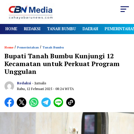
HOME
REDAKSI
TANAH BUMBU
DAERAH
PEMERINTAHA
/
/
Home
Pemerintahan
Tanah Bumbu
Bupati Tanah Bumbu Kunjungi 12
Kecamatan untuk Perkuat Program
Unggulan
Redaksi
- Jurnalis
Rabu, 12 Februari 2025
- 08:24 WITA