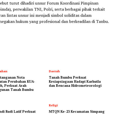
sebut turut dihadiri unsur Forum Koordinasi Pimpinan
mda), perwakilan TNI, Polri, serta berbagai pihak terkait
ran lintas unsur ini menjadi simbol soliditas dalam
gakan hukum yang profesional dan berkeadilan di Tanbu.
tahan
Daerah
tanganan Nota
Tanah Bumbu Perkuat
atan Perubahan KUA-
Kesiapsiagaan Hadapi Karhutla
6, Perkuat Arah
dan Bencana Hidrometeorologi
gunan Tanah Bumbu
Religi
ndi Rudi Latif Perkuat
MTQN Ke-23 Kecamatan Simpang