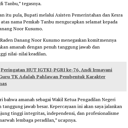
i Tanbu,” tegasnya.
n itu pula, Bupati melalui Asisten Pemerintahan dan Kesra
atas nama Pemkab Tanbu mengucapkan selamat kepada
anang Noor Kusumo.
, Raden Danang Noor Kusumo menegaskan komitmennya
nkan amanah dengan penuh tanggung jawab dan
gi nilai-nilai keadilan.
Peringatan HUT IGTKI-PGRI ke-76, Andi Irmayani
: Guru TK Adalah Pahlawan Pembentuk Karakter
mas
i bahwa amanah sebagai Wakil Ketua Pengadilan Negeri
h tanggung jawab besar. Kepercayaan ini akan saya jalankan
ung tinggi integritas, independensi, dan profesionalisme
arwah lembaga peradilan,” ucapnya.