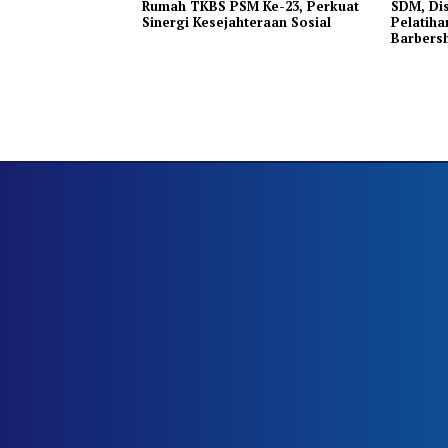
Rumah TKBS PSM Ke-23, Perkuat
SDM, Dis
Sinergi Kesejahteraan Sosial
Pelatiha
Barbers