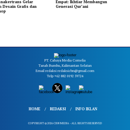
nakertrans Gelar
Empat: Ikhtiar Membangun
n Desain Grafis dan
Generasi Qur’ani
hop
PT. Cahaya Media Cornelia
Tanah Bumbu, Kalimantan Selatan
Email redaksi redaksicbn@gmail.com
Telp +62 882 0192 59724
HOME
REDAKSI
INFO IKLAN
COPYRIGHT © 2026 CBN MEDIA - ALL RIGHTS RESERVED