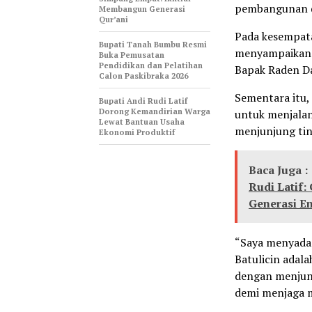
pembangunan d
Membangun Generasi
Qur’ani
Pada kesempata
Bupati Tanah Bumbu Resmi
menyampaikan 
Buka Pemusatan
Pendidikan dan Pelatihan
Bapak Raden D
Calon Paskibraka 2026
Sementara itu
Bupati Andi Rudi Latif
Dorong Kemandirian Warga
untuk menjala
Lewat Bantuan Usaha
menjunjung ting
Ekonomi Produktif
Baca Juga :
Rudi Latif
Generasi E
“Saya menyadar
Batulicin adala
dengan menjunj
demi menjaga m