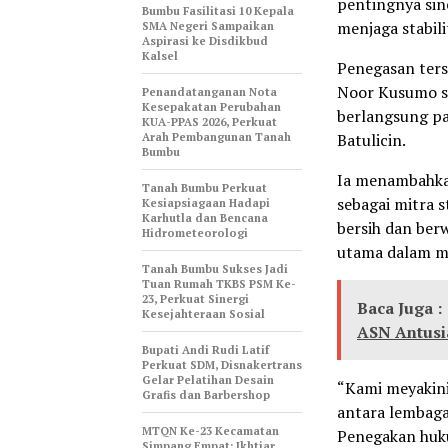
pentingnya sin
Bumbu Fasilitasi 10 Kepala
menjaga stabil
SMA Negeri Sampaikan
Aspirasi ke Disdikbud
Kalsel
Penegasan ters
Noor Kusumo se
Penandatanganan Nota
Kesepakatan Perubahan
berlangsung pa
KUA-PPAS 2026, Perkuat
Arah Pembangunan Tanah
Batulicin.
Bumbu
Ia menambahka
Tanah Bumbu Perkuat
sebagai mitra 
Kesiapsiagaan Hadapi
Karhutla dan Bencana
bersih dan ber
Hidrometeorologi
utama dalam m
Tanah Bumbu Sukses Jadi
Tuan Rumah TKBS PSM Ke-
23, Perkuat Sinergi
Baca Juga :
Kesejahteraan Sosial
ASN Antusia
Bupati Andi Rudi Latif
Perkuat SDM, Disnakertrans
Gelar Pelatihan Desain
“Kami meyakini
Grafis dan Barbershop
antara lembaga
MTQN Ke-23 Kecamatan
Penegakan huku
Simpang Empat: Ikhtiar