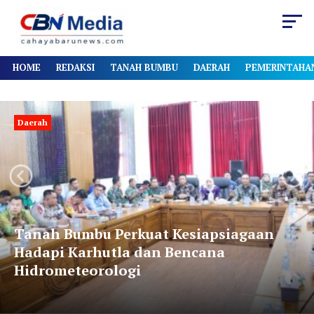
HOME
REDAKSI
TANAH BUMBU
DAERAH
PEMERINTAHA
Daerah
Next
Previous
Tanah Bumbu Perkuat Kesiapsiagaan
Hadapi Karhutla dan Bencana
Hidrometeorologi