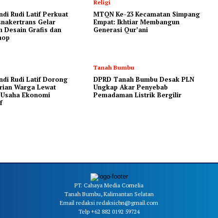
Religi
ndi Rudi Latif Perkuat
MTQN Ke-23 Kecamatan Simpang
nakertrans Gelar
Empat: Ikhtiar Membangun
n Desain Grafis dan
Generasi Qur’ani
hop
Tanah Bumbu
ndi Rudi Latif Dorong
DPRD Tanah Bumbu Desak PLN
rian Warga Lewat
Ungkap Akar Penyebab
 Usaha Ekonomi
Pemadaman Listrik Bergilir
f
PT. Cahaya Media Cornelia
Tanah Bumbu, Kalimantan Selatan
Email redaksi redaksicbn@gmail.com
Telp +62 882 0192 59724