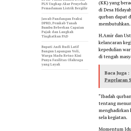
(KK) yang berad
PLN Ungkap Akar Penyebab
Pemadaman Listrik Bergilir
di Desa Hidaya
qurban dapat d
Jawab Pandangan Fraksi
membutuhkan.
DPRD, Pemkab Tanah
Bumbu Beberkan Capaian
Pajak dan Langkah
H.Amir dan Ust
Tingkatkan PAD
kelancaran keg
Bupati Andi Rudi Latif
kepedulian war
Bangun Lapangan Voli,
Warga Madu Retno Kini
di tengah masy
Punya Fasilitas Olahraga
yang Layak
Baca Juga :
Pagelaran 
“Ibadah qurban
tentang menumb
menghadirkan k
sela kegiatan.
Momentum Idul