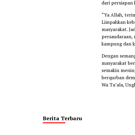
dari persiapan
“Ya Allah, teri
Limpahkan kebe
masyarakat. Ja
persaudaraan,
kampung dan ke
Dengan semanga
masyarakat be
semakin mening
berqurban demi
Wa Ta’ala, Ung
Berita Terbaru