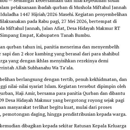
u — Semangat kebersamaan dan nilai kepedulian sosial
dalam pelaksanaan ibadah qurban di Mushola Miftahul Jannah
 Iduladha 1447 Hijriah/2026 Masehi. Kegiatan penyembelihan
ilaksanakan pada Rabu pagi, 27 Mei 2026, bertempat di
a Miftahul Jannah, Jalan Afiat, Desa Hidayah Makmur RT
 Simpang Empat, Kabupaten Tanah Bumbu.
an qurban tahun ini, panitia menerima dan menyembelih
 sapi dan 2 ekor kambing yang berasal dari para shahibul
rga yang dengan ikhlas menyisihkan rezekinya demi
rintah Allah Subhanahu Wa Ta’ala.
elihan berlangsung dengan tertib, penuh kekhidmatan, dan
gi nilai-nilai syariat Islam. Kegiatan tersebut dipimpin oleh
Qurban, Haji Amir, bersama para panitia Qurban dan dibantu
09 Desa Hidayah Makmur yang bergotong royong sejak pagi
an masyarakat terlihat begitu kuat, mulai dari proses
 pemotongan daging, hingga pendistribusian kepada warga.
kemudian dibagikan kepada sekitar Ratusan Kepala Keluarga