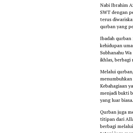
Nabi Ibrahim A
SWT dengan pen
terus diwariska
qurban yang p
Ibadah qurban 
kehidupan umat
Subhanahu Wa T
ikhlas, berbagi
Melalui qurban
menumbuhkan r
Kebahagiaan ya
menjadi bukti 
yang luar biasa
Qurban juga men
titipan dari A
berbagi melalu