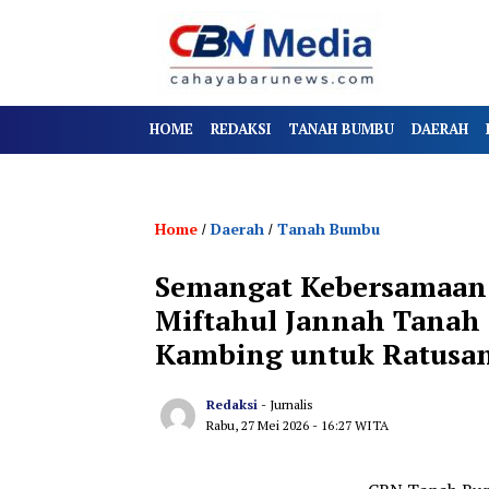
HOME
REDAKSI
TANAH BUMBU
DAERAH
Home
Daerah
Tanah Bumbu
/
/
Semangat Kebersamaan 
Miftahul Jannah Tanah 
Kambing untuk Ratusa
Redaksi
- Jurnalis
Rabu, 27 Mei 2026
- 16:27 WITA