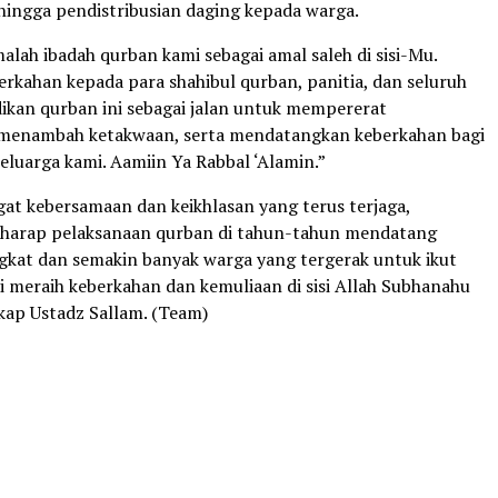
 hingga pendistribusian daging kepada warga.
malah ibadah qurban kami sebagai amal saleh di sisi-Mu.
rkahan kepada para shahibul qurban, panitia, dan seluruh
dikan qurban ini sebagai jalan untuk mempererat
 menambah ketakwaan, serta mendatangkan keberkahan bagi
luarga kami. Aamiin Ya Rabbal ‘Alamin.”
t kebersamaan dan keikhlasan yang terus terjaga,
rharap pelaksanaan qurban di tahun-tahun mendatang
kat dan semakin banyak warga yang tergerak untuk ikut
 meraih keberkahan dan kemuliaan di sisi Allah Subhanahu
kap Ustadz Sallam. (Team)