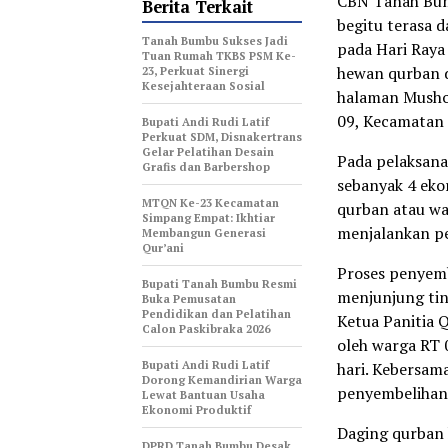
CBN Tanah Bumb
Berita Terkait
begitu terasa 
Tanah Bumbu Sukses Jadi
pada Hari Raya
Tuan Rumah TKBS PSM Ke-
hewan qurban d
23, Perkuat Sinergi
Kesejahteraan Sosial
halaman Mushol
09, Kecamatan
Bupati Andi Rudi Latif
Perkuat SDM, Disnakertrans
Gelar Pelatihan Desain
Pada pelaksana
Grafis dan Barbershop
sebanyak 4 ekor
MTQN Ke-23 Kecamatan
qurban atau wa
Simpang Empat: Ikhtiar
menjalankan pe
Membangun Generasi
Qur’ani
Proses penyemb
Bupati Tanah Bumbu Resmi
menjunjung ting
Buka Pemusatan
Pendidikan dan Pelatihan
Ketua Panitia 
Calon Paskibraka 2026
oleh warga RT 
Bupati Andi Rudi Latif
hari. Kebersama
Dorong Kemandirian Warga
penyembelihan,
Lewat Bantuan Usaha
Ekonomi Produktif
Daging qurban 
DPRD Tanah Bumbu Desak