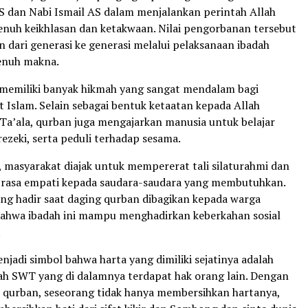
S dan Nabi Ismail AS dalam menjalankan perintah Allah
uh keikhlasan dan ketakwaan. Nilai pengorbanan tersebut
n dari generasi ke generasi melalui pelaksanaan ibadah
enuh makna.
memiliki banyak hikmah yang sangat mendalam bagi
 Islam. Selain sebagai bentuk ketaatan kepada Allah
a’ala, qurban juga mengajarkan manusia untuk belajar
 rezeki, serta peduli terhadap sesama.
, masyarakat diajak untuk mempererat tali silaturahmi dan
asa empati kepada saudara-saudara yang membutuhkan.
ng hadir saat daging qurban dibagikan kepada warga
bahwa ibadah ini mampu menghadirkan keberkahan sosial
.
jadi simbol bahwa harta yang dimiliki sejatinya adalah
llah SWT yang di dalamnya terdapat hak orang lain. Dengan
i qurban, seseorang tidak hanya membersihkan hartanya,