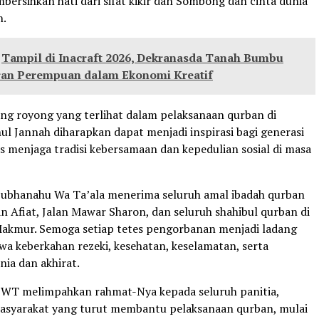
bersihkan hati dari sifat kikir dan Sombong dan cinta dunia
n.
Tampil di Inacraft 2026, Dekranasda Tanah Bumbu
ran Perempuan dalam Ekonomi Kreatif
g royong yang terlihat dalam pelaksanaan qurban di
ul Jannah diharapkan dapat menjadi inspirasi bagi generasi
s menjaga tradisi kebersamaan dan kepedulian sosial di masa
ubhanahu Wa Ta’ala menerima seluruh amal ibadah qurban
n Afiat, Jalan Mawar Sharon, dan seluruh shahibul qurban di
akmur. Semoga setiap tetes pengorbanan menjadi ladang
a keberkahan rezeki, kesehatan, keselamatan, serta
nia dan akhirat.
SWT melimpahkan rahmat-Nya kepada seluruh panitia,
asyarakat yang turut membantu pelaksanaan qurban, mulai