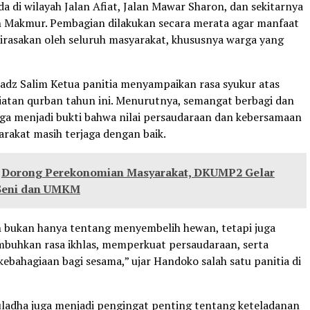
a di wilayah Jalan Afiat, Jalan Mawar Sharon, dan sekitarnya
h Makmur. Pembagian dilakukan secara merata agar manfaat
irasakan oleh seluruh masyarakat, khususnya warga yang
adz Salim Ketua panitia menyampaikan rasa syukur atas
iatan qurban tahun ini. Menurutnya, semangat berbagi dan
ga menjadi bukti bahwa nilai persaudaraan dan kebersamaan
arakat masih terjaga dengan baik.
Dorong Perekonomian Masyarakat, DKUMP2 Gelar
Seni dan UMKM
 bukan hanya tentang menyembelih hewan, tetapi juga
uhkan rasa ikhlas, memperkuat persaudaraan, serta
ebahagiaan bagi sesama,” ujar Handoko salah satu panitia di
adha juga menjadi pengingat penting tentang keteladanan