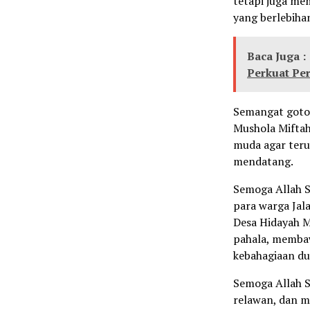
tetapi juga mem
yang berlebiha
Baca Juga :
Perkuat Pe
Semangat goton
Mushola Miftah
muda agar teru
mendatang.
Semoga Allah S
para warga Jala
Desa Hidayah M
pahala, membaw
kebahagiaan du
Semoga Allah 
relawan, dan m