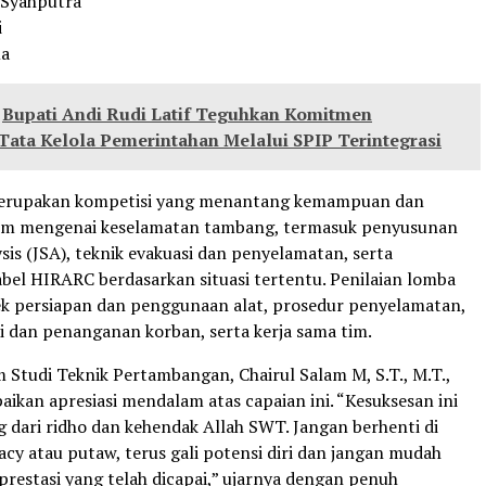
 Syahputra
i
ma
Bupati Andi Rudi Latif Teguhkan Komitmen
Tata Kelola Pemerintahan Melalui SPIP Terintegrasi
erupakan kompetisi yang menantang kemampuan dan
im mengenai keselamatan tambang, termasuk penyusunan
ysis (JSA), teknik evakuasi dan penyelamatan, serta
abel HIRARC berdasarkan situasi tertentu. Penilaian lomba
k persiapan dan penggunaan alat, prosedur penyelamatan,
dan penanganan korban, serta kerja sama tim.
 Studi Teknik Pertambangan, Chairul Salam M, S.T., M.T.,
ikan apresiasi mendalam atas capaian ini. “Kesuksesan ini
g dari ridho dan kehendak Allah SWT. Jangan berhenti di
cy atau putaw, terus gali potensi diri dan jangan mudah
 prestasi yang telah dicapai,” ujarnya dengan penuh