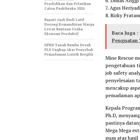
6. Dimas Anggi
Pendidikan dan Pelatihan
7. Agus Heriyad
Calon Paskibraka 2026
8. Rizky Prata
Bupati Andi Rudi Latif
Dorong Kemandirian Warga
Lewat Bantuan Usaha
Baca Juga :
Ekonomi Produktif
Penguatan 
DPRD Tanah Bumbu Desak
PLN Ungkap Akar Penyebab
Pemadaman Listrik Bergilir
Mine Rescue m
pengetahuan t
job safety anal
penyelesaian t
mencakup aspe
pemadaman api 
Kepala Program
Ph.D, menyampa
pastinya datan
Mega Mega exta
puas atas hasil