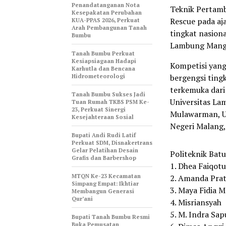
Penandatanganan Nota
Teknik Pertamb
Kesepakatan Perubahan
Rescue pada a
KUA-PPAS 2026, Perkuat
Arah Pembangunan Tanah
tingkat nasiona
Bumbu
Lambung Mangku
Tanah Bumbu Perkuat
Kesiapsiagaan Hadapi
Kompetisi yang
Karhutla dan Bencana
Hidrometeorologi
bergengsi tingk
terkemuka dari
Tanah Bumbu Sukses Jadi
Universitas Lam
Tuan Rumah TKBS PSM Ke-
23, Perkuat Sinergi
Mulawarman, Uni
Kesejahteraan Sosial
Negeri Malang,
Bupati Andi Rudi Latif
Perkuat SDM, Disnakertrans
Gelar Pelatihan Desain
Politeknik Batu
Grafis dan Barbershop
1. Dhea Faiqot
MTQN Ke-23 Kecamatan
2. Amanda Prat
Simpang Empat: Ikhtiar
3. Maya Fidia M
Membangun Generasi
Qur’ani
4. Misriansyah
5. M. Indra Sap
Bupati Tanah Bumbu Resmi
Buka Pemusatan