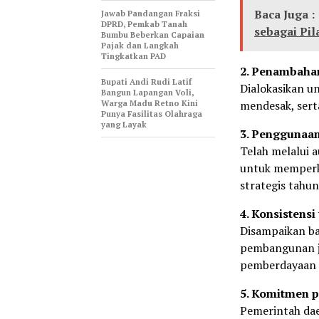
Baca Juga :
Jawab Pandangan Fraksi
DPRD, Pemkab Tanah
sebagai Pi
Bumbu Beberkan Capaian
Pajak dan Langkah
Tingkatkan PAD
2. Penambahan
Bupati Andi Rudi Latif
Dialokasikan u
Bangun Lapangan Voli,
Warga Madu Retno Kini
mendesak, sert
Punya Fasilitas Olahraga
yang Layak
3. Penggunaan
Telah melalui 
untuk memperk
strategis tahun
4. Konsistens
Disampaikan ba
pembangunan ja
pemberdayaan e
5. Komitmen 
Pemerintah dae