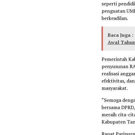
seperti pendidi
penguatan UMK
berkeadilan.
Baca Juga :
Awal Tahun
Pemerintah Ka
penyusunan RAP
realisasi angga
efektivitas, d
masyarakat.
“Semoga dengan 
bersama DPRD, 
meraih cita-ci
Kabupaten Tan
Rapat Paripurn