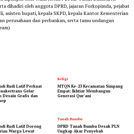
rta dihadiri oleh anggota DPRD, jajaran Forkopimda, pejabat
ahli, asisten bupati, kepala SKPD, kepala Kantor Kementerian
an perusahaan dan perbankan, serta tamu undangan
Team)
Religi
ndi Rudi Latif Perkuat
MTQN Ke-23 Kecamatan Simpang
nakertrans Gelar
Empat: Ikhtiar Membangun
n Desain Grafis dan
Generasi Qur’ani
hop
Tanah Bumbu
ndi Rudi Latif Dorong
DPRD Tanah Bumbu Desak PLN
rian Warga Lewat
Ungkap Akar Penyebab