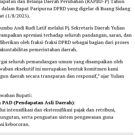
apatan dan Belanja Daerah Perubahan (RAPBD-P) Tahun
dalam Rapat Paripurna DPRD yang digelar di Ruang Sidang
at (1/8/2025).
mbu Andi Rudi Latif melalui Pj. Sekretaris Daerah Yulian
ampaikan apresiasi terhadap seluruh pandangan, saran, dan
berikan oleh fraksi-fraksi DPRD sebagai bagian dari proses
akuntabilitas pemerintahan daerah.
gai seluruh pemandangan umum yang disampaikan oleh
 Jawaban eksekutif ini merupakan bentuk komitmen kami
n daerah secara transparan dan responsif,” ujar Yulian
awaban Bupati:
n PAD (Pendapatan Asli Daerah)
:
i intensifikasi dan ekstensifikasi pajak dan retribusi,
emungutan, serta penguatan sistem pengawasan guna
si kebocoran.