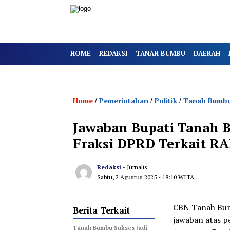
HOME
REDAKSI
TANAH BUMBU
DAERAH
Home
Pemerintahan
Politik
Tanah Bumb
/
/
/
Jawaban Bupati Tanah
Fraksi DPRD Terkait R
Redaksi
- Jurnalis
Sabtu, 2 Agustus 2025
- 18:10 WITA
CBN Tanah Bu
Berita Terkait
jawaban atas 
Tanah Bumbu Sukses Jadi