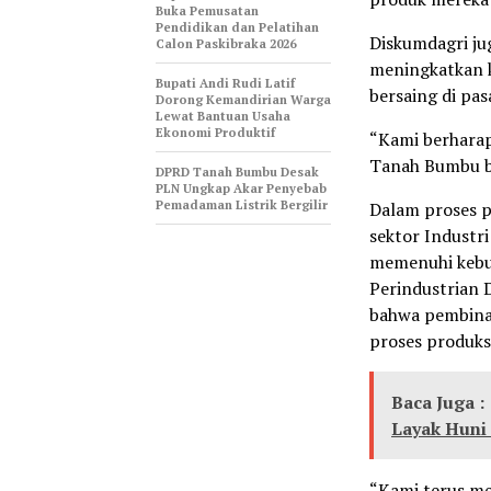
Buka Pemusatan
Pendidikan dan Pelatihan
Diskumdagri ju
Calon Paskibraka 2026
meningkatkan k
Bupati Andi Rudi Latif
bersaing di pas
Dorong Kemandirian Warga
Lewat Bantuan Usaha
Ekonomi Produktif
“Kami berhara
Tanah Bumbu bi
DPRD Tanah Bumbu Desak
PLN Ungkap Akar Penyebab
Pemadaman Listrik Bergilir
Dalam proses 
sektor Industr
memenuhi kebut
Perindustrian 
bahwa pembinaa
proses produksi
Baca Juga :
Layak Huni
“Kami terus m