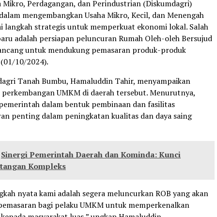
a Mikro, Perdagangan, dan Perindustrian (Diskumdagri)
s dalam mengembangkan Usaha Mikro, Kecil, dan Menengah
 langkah strategis untuk memperkuat ekonomi lokal. Salah
baru adalah persiapan peluncuran Rumah Oleh-oleh Bersujud
rancang untuk mendukung pemasaran produk-produk
 (01/10/2024).
dagri Tanah Bumbu, Hamaluddin Tahir, menyampaikan
s perkembangan UMKM di daerah tersebut. Menurutnya,
pemerintah dalam bentuk pembinaan dan fasilitas
n penting dalam peningkatan kualitas dan daya saing
Sinergi Pemerintah Daerah dan Kominda: Kunci
tangan Kompleks
ngkah nyata kami adalah segera meluncurkan ROB yang akan
 pemasaran bagi pelaku UMKM untuk memperkenalkan
kepada masyarakat luas,” ungkap Hamaluddin.