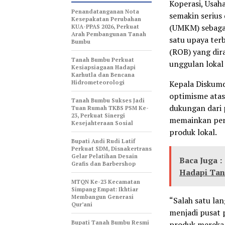
Koperasi, Usah
Penandatanganan Nota
semakin seriu
Kesepakatan Perubahan
(UMKM) sebagai
KUA-PPAS 2026, Perkuat
Arah Pembangunan Tanah
satu upaya ter
Bumbu
(ROB) yang di
Tanah Bumbu Perkuat
unggulan lokal
Kesiapsiagaan Hadapi
Karhutla dan Bencana
Hidrometeorologi
Kepala Diskum
optimisme ata
Tanah Bumbu Sukses Jadi
dukungan dari 
Tuan Rumah TKBS PSM Ke-
23, Perkuat Sinergi
memainkan pera
Kesejahteraan Sosial
produk lokal.
Bupati Andi Rudi Latif
Perkuat SDM, Disnakertrans
Gelar Pelatihan Desain
Baca Juga :
Grafis dan Barbershop
Hadapi Tan
MTQN Ke-23 Kecamatan
Simpang Empat: Ikhtiar
Membangun Generasi
“Salah satu la
Qur’ani
menjadi pusat
Bupati Tanah Bumbu Resmi
produk mereka 