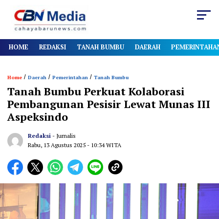
HOME
REDAKSI
TANAH BUMBU
DAERAH
PEMERINTAHA
/
/
/
Home
Daerah
Pemerintahan
Tanah Bumbu
Tanah Bumbu Perkuat Kolaborasi
Pembangunan Pesisir Lewat Munas III
Aspeksindo
Redaksi
- Jurnalis
Rabu, 13 Agustus 2025
- 10:34 WITA