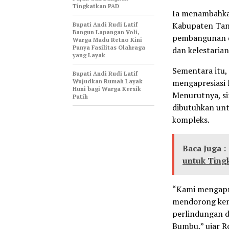
Tingkatkan PAD
Ia menambahkan
Kabupaten Tan
Bupati Andi Rudi Latif
Bangun Lapangan Voli,
pembangunan d
Warga Madu Retno Kini
Punya Fasilitas Olahraga
dan kelestaria
yang Layak
Sementara itu,
Bupati Andi Rudi Latif
Wujudkan Rumah Layak
mengapresiasi
Huni bagi Warga Kersik
Menurutnya, si
Putih
dibutuhkan un
kompleks.
Baca Juga :
untuk Tingk
“Kami mengapr
mendorong kem
perlindungan d
Bumbu,” ujar R