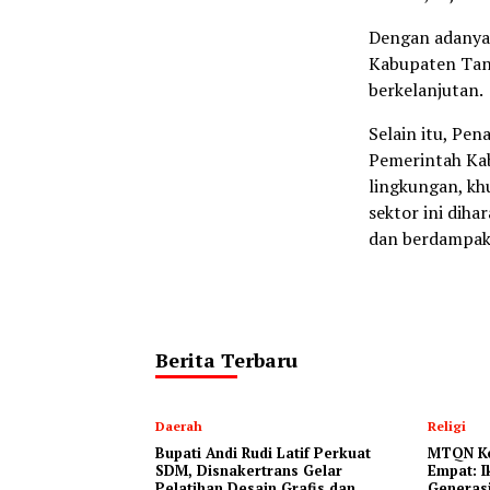
Dengan adanya 
Kabupaten Tana
berkelanjutan.
Selain itu, Pe
Pemerintah Ka
lingkungan, kh
sektor ini dih
dan berdampak 
Berita Terbaru
Daerah
Religi
Bupati Andi Rudi Latif Perkuat
MTQN Ke
SDM, Disnakertrans Gelar
Empat: 
Pelatihan Desain Grafis dan
Generasi