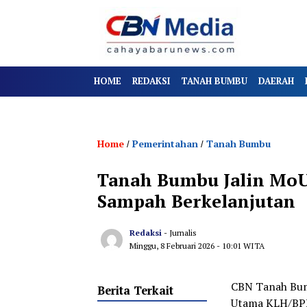
HOME
REDAKSI
TANAH BUMBU
DAERAH
Home
Pemerintahan
Tanah Bumbu
/
/
Tanah Bumbu Jalin MoU
Sampah Berkelanjutan
Redaksi
- Jurnalis
Minggu, 8 Februari 2026
- 10:01 WITA
CBN Tanah Bumb
Berita Terkait
Utama KLH/BPL