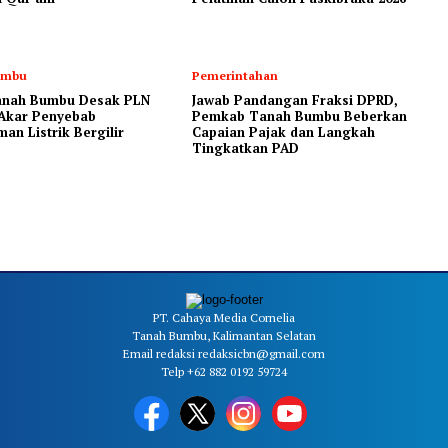
umbu
Pemerintahan
nah Bumbu Desak PLN
Jawab Pandangan Fraksi DPRD,
Akar Penyebab
Pemkab Tanah Bumbu Beberkan
n Listrik Bergilir
Capaian Pajak dan Langkah
Tingkatkan PAD
PT. Cahaya Media Cornelia
Tanah Bumbu, Kalimantan Selatan
Email redaksi redaksicbn@gmail.com
Telp +62 882 0192 59724