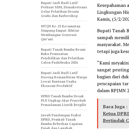
Bupati Andi Rudi Latif
Kesepahaman a
Perkuat SDM, Disnakertrans
Lingkungan Hi
Gelar Pelatihan Desain
Grafis dan Barbershop
Kamis, (5/2/202
MTQN Ke-23 Kecamatan
Bupati Tanah 
Simpang Empat: Ikhtiar
Membangun Generasi
sampah memilik
Qur’ani
masyarakat. Me
Bupati Tanah Bumbu Resmi
tetapi juga kes
Buka Pemusatan
Pendidikan dan Pelatihan
“Kami meyakin
Calon Paskibraka 2026
sangat penting
Bupati Andi Rudi Latif
bagian dari d
Dorong Kemandirian Warga
Lewat Bantuan Usaha
pencapaian ta
Ekonomi Produktif
dalam RPJMN 20
DPRD Tanah Bumbu Desak
PLN Ungkap Akar Penyebab
Pemadaman Listrik Bergilir
Baca Juga :
Ketua DPRD
Jawab Pandangan Fraksi
DPRD, Pemkab Tanah
Bertindak 
Bumbu Beberkan Capaian
Pajak dan Langkah