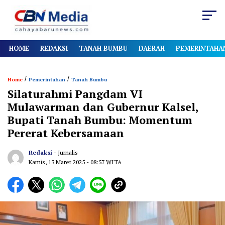
HOME
REDAKSI
TANAH BUMBU
DAERAH
PEMERINTAHA
/
/
Home
Pemerintahan
Tanah Bumbu
Silaturahmi Pangdam VI
Mulawarman dan Gubernur Kalsel,
Bupati Tanah Bumbu: Momentum
Pererat Kebersamaan
Redaksi
- Jurnalis
Kamis, 13 Maret 2025
- 08:57 WITA