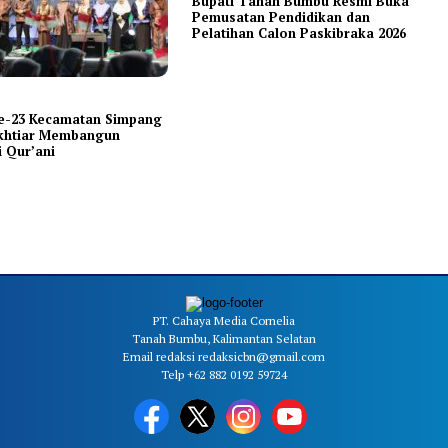
Bupati Tanah Bumbu Resmi Buka
Pemusatan Pendidikan dan
Pelatihan Calon Paskibraka 2026
-23 Kecamatan Simpang
Ikhtiar Membangun
 Qur’ani
PT. Cahaya Media Cornelia
Tanah Bumbu, Kalimantan Selatan
Email redaksi redaksicbn@gmail.com
Telp +62 882 0192 59724