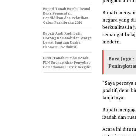
pengabdian tul
Bupati Tanah Bumbu Resmi
Bupati menyam
Buka Pemusatan
Pendidikan dan Pelatihan
negara yang di
Calon Paskibraka 2026
berkualitas.Ia
Bupati Andi Rudi Latif
semangat belaj
Dorong Kemandirian Warga
modern.
Lewat Bantuan Usaha
Ekonomi Produktif
Baca Juga :
DPRD Tanah Bumbu Desak
PLN Ungkap Akar Penyebab
Peningkata
Pemadaman Listrik Bergilir
“Saya percaya 
positif, demi b
lanjutnya.
Bupati mengaja
ibadah dan ruan
Acara ini ditu