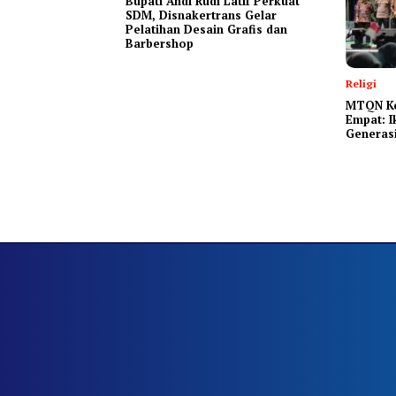
Bupati Andi Rudi Latif Perkuat
SDM, Disnakertrans Gelar
Pelatihan Desain Grafis dan
Barbershop
Religi
MTQN Ke
Empat: 
Generasi