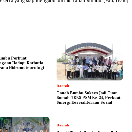
peserta yang siap mengabdi untuk Tanah Bumbu. (Fan/Team)
umbu Perkuat
agaan Hadapi Karhutla
cana Hidrometeorologi
Daerah
Tanah Bumbu Sukses Jadi Tuan
Rumah TKBS PSM Ke-23, Perkuat
Sinergi Kesejahteraan Sosial
Daerah