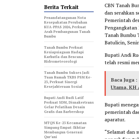
CBN Tanah Bum
Berita Terkait
dan serahkan s
Penandatanganan Nota
Pemerintah den
Kesepakatan Perubahan
Pengangkatan 
KUA-PPAS 2026, Perkuat
Arah Pembangunan Tanah
Tanah Bumbu T
Bumbu
Batulicin, Seni
Tanah Bumbu Perkuat
Kesiapsiagaan Hadapi
Bupati Andi Ru
Karhutla dan Bencana
Hidrometeorologi
telah resmi m
Tanah Bumbu Sukses Jadi
Tuan Rumah TKBS PSM Ke-
Baca Juga :
23, Perkuat Sinergi
Utama, KH 
Kesejahteraan Sosial
Bupati Andi Rudi Latif
Perkuat SDM, Disnakertrans
Bupati menega
Gelar Pelatihan Desain
pemerintah dae
Grafis dan Barbershop
aparatur.
MTQN Ke-23 Kecamatan
Simpang Empat: Ikhtiar
“Selamat dan s
Membangun Generasi
Qur’ani