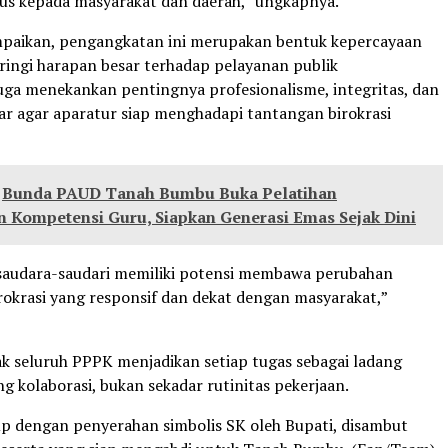
us kepada masyarakat dan daerah,” ungkapnya.
paikan, pengangkatan ini merupakan bentuk kepercayaan
iringi harapan besar terhadap pelayanan publik
 juga menekankan pentingnya profesionalisme, integritas, dan
ar agar aparatur siap menghadapi tantangan birokrasi
Bunda PAUD Tanah Bumbu Buka Pelatihan
n Kompetensi Guru, Siapkan Generasi Emas Sejak Dini
saudara-saudari memiliki potensi membawa perubahan
irokrasi yang responsif dan dekat dengan masyarakat,”
k seluruh PPPK menjadikan setiap tugas sebagai ladang
g kolaborasi, bukan sekadar rutinitas pekerjaan.
tup dengan penyerahan simbolis SK oleh Bupati, disambut