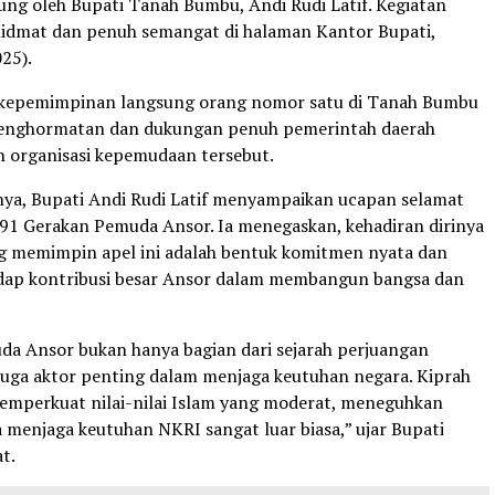
ung oleh Bupati Tanah Bumbu, Andi Rudi Latif. Kegiatan
idmat dan penuh semangat di halaman Kantor Bupati,
25).
 kepemimpinan langsung orang nomor satu di Tanah Bumbu
penghormatan dan dukungan penuh pemerintah daerah
h organisasi kepemudaan tersebut.
a, Bupati Andi Rudi Latif menyampaikan ucapan selamat
-91 Gerakan Pemuda Ansor. Ia menegaskan, kehadiran dirinya
g memimpin apel ini adalah bentuk komitmen nyata dan
adap kontribusi besar Ansor dalam membangun bangsa dan
a Ansor bukan hanya bagian dari sejarah perjuangan
 juga aktor penting dalam menjaga keutuhan negara. Kiprah
mperkuat nilai-nilai Islam yang moderat, meneguhkan
a menjaga keutuhan NKRI sangat luar biasa,” ujar Bupati
t.