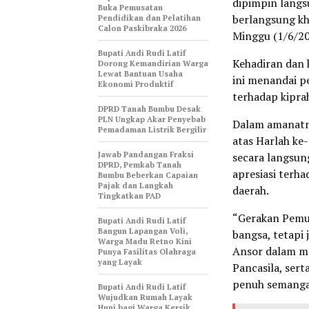
dipimpin langs
Buka Pemusatan
berlangsung kh
Pendidikan dan Pelatihan
Calon Paskibraka 2026
Minggu (1/6/20
Bupati Andi Rudi Latif
Kehadiran dan
Dorong Kemandirian Warga
Lewat Bantuan Usaha
ini menandai 
Ekonomi Produktif
terhadap kipra
DPRD Tanah Bumbu Desak
PLN Ungkap Akar Penyebab
Dalam amanatny
Pemadaman Listrik Bergilir
atas Harlah ke
Jawab Pandangan Fraksi
secara langsun
DPRD, Pemkab Tanah
apresiasi terh
Bumbu Beberkan Capaian
Pajak dan Langkah
daerah.
Tingkatkan PAD
“Gerakan Pemud
Bupati Andi Rudi Latif
Bangun Lapangan Voli,
bangsa, tetapi
Warga Madu Retno Kini
Ansor dalam me
Punya Fasilitas Olahraga
yang Layak
Pancasila, sert
penuh semanga
Bupati Andi Rudi Latif
Wujudkan Rumah Layak
Huni bagi Warga Kersik