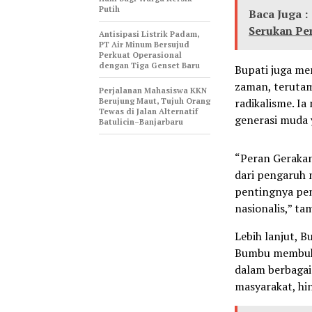
Putih
Baca Juga :
Serukan Pe
Antisipasi Listrik Padam,
PT Air Minum Bersujud
Perkuat Operasional
dengan Tiga Genset Baru
Bupati juga me
zaman, terutam
Perjalanan Mahasiswa KKN
Berujung Maut, Tujuh Orang
radikalisme. I
Tewas di Jalan Alternatif
generasi muda y
Batulicin–Banjarbaru
“Peran Geraka
dari pengaruh 
pentingnya pem
nasionalis,” t
Lebih lanjut,
Bumbu membuka
dalam berbaga
masyarakat, hi