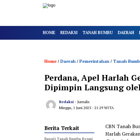
HOME
REDAKSI
TANAH BUMBU
DAERAH
Home
Daerah
Pemerintahan
Tanah Bumb
/
/
/
Perdana, Apel Harlah 
Dipimpin Langsung oleh
Redaksi
- Jurnalis
Minggu, 1 Juni 2025
- 21:29 WITA
CBN Tanah Bum
Berita Terkait
Harlah Geraka
Bupati Tanah Bumbu Resmi