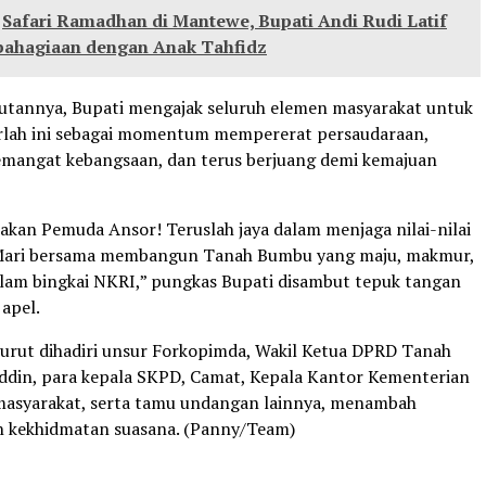
Safari Ramadhan di Mantewe, Bupati Andi Rudi Latif
bahagiaan dengan Anak Tahfidz
tannya, Bupati mengajak seluruh elemen masyarakat untuk
rlah ini sebagai momentum mempererat persaudaraan,
mangat kebangsaan, dan terus berjuang demi kemajuan
akan Pemuda Ansor! Teruslah jaya dalam menjaga nilai-nilai
 Mari bersama membangun Tanah Bumbu yang maju, makmur,
lam bingkai NKRI,” pungkas Bupati disambut tepuk tangan
apel.
 turut dihadiri unsur Forkopimda, Wakil Ketua DPRD Tanah
din, para kepala SKPD, Camat, Kepala Kantor Kementerian
masyarakat, serta tamu undangan lainnya, menambah
n kekhidmatan suasana. (Panny/Team)