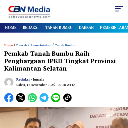
HOME
REDAKSI
TANAH BUMBU
DAERAH
PEMERINTAHA
/
/
/
Home
Daerah
Pemerintahan
Tanah Bumbu
Pemkab Tanah Bumbu Raih
Penghargaan IPKD Tingkat Provinsi
Kalimantan Selatan
Redaksi
- Jurnalis
Sabtu, 13 Desember 2025
- 09:58 WITA