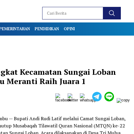
PEMERINTAHAN
PENDIDIKAN
OPINI
ngkat Kecamatan Sungai Loban
u Meranti Raih Juara 1
u — Bupati Andi Rudi Latif melalui Camat Sungai Loban,
nutup Musabaqah Tilawatil Quran Nasional (MTQN) ke-22
tan Sungai Loban. Acara dilaksanakan di Desa Tri Mulya