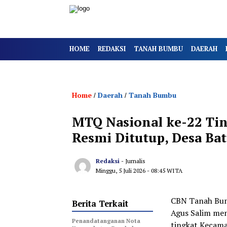
HOME
REDAKSI
TANAH BUMBU
DAERAH
Home
Daerah
Tanah Bumbu
/
/
MTQ Nasional ke-22 Ti
Resmi Ditutup, Desa Bat
Redaksi
- Jurnalis
Minggu, 5 Juli 2026
- 08:45 WITA
CBN Tanah Bumb
Berita Terkait
Agus Salim me
Penandatanganan Nota
tingkat Kecama