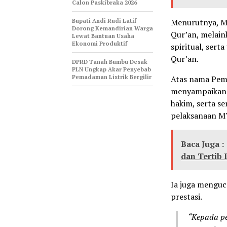
Calon Paskibraka 2026
Bupati Andi Rudi Latif
Menurutnya, M
Dorong Kemandirian Warga
Qur’an, melain
Lewat Bantuan Usaha
Ekonomi Produktif
spiritual, ser
Qur’an.
DPRD Tanah Bumbu Desak
PLN Ungkap Akar Penyebab
Pemadaman Listrik Bergilir
Atas nama Pem
menyampaikan a
hakim, serta s
pelaksanaan M
Baca Juga :
dan Tertib
Ia juga menguc
prestasi.
“Kepada pe