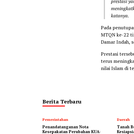
prestasi ya
meningkatk
katanya.
Pada penutupan
MTQN ke-22 tin
Damar Indah, se
Prestasi terseb
terus meningka
nilai Islam di 
Berita Terbaru
Pemerintahan
Daerah
Penandatanganan Nota
Tanah B
Kesepakatan Perubahan KUA-
Kesiapsi