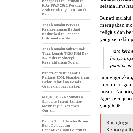
Kesepakatan Perubahan
selama lima hari
KUA-PPAS 2026, Perkuat
Arah Pembangunan Tanah
Bumbu
Bupati melalu
merupakan mom
Tanah Bumbu Perkuat
Kesiapsiagaan Hadapi
religius dan b
Karhutla dan Bencana
Hidrometeorologi
yang semakin p
Tanah Bumbu Sukses Jadi
“Kita berh
Tuan Rumah TKBS PSM Ke-
hanya ungg
23, Perkuat Sinergi
Kesejahteraan Sosial
pondasi im
Bupati Andi Rudi Latif
Ia mengatakan,
Perkuat SDM, Disnakertrans
Gelar Pelatihan Desain
menuntut gene
Grafis dan Barbershop
positif. Namun,
MTQN Ke-23 Kecamatan
Agar kemajuan 
Simpang Empat: Ikhtiar
yang baik.
Membangun Generasi
Qur’ani
Bupati Tanah Bumbu Resmi
Baca Juga :
Buka Pemusatan
Keluarga I
Pendidikan dan Pelatihan