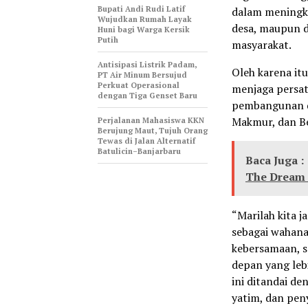
Bupati Andi Rudi Latif
dalam meningka
Wujudkan Rumah Layak
desa, maupun 
Huni bagi Warga Kersik
Putih
masyarakat.
Antisipasi Listrik Padam,
Oleh karena it
PT Air Minum Bersujud
Perkuat Operasional
menjaga persa
dengan Tiga Genset Baru
pembangunan de
Makmur, dan B
Perjalanan Mahasiswa KKN
Berujung Maut, Tujuh Orang
Tewas di Jalan Alternatif
Batulicin–Banjarbaru
Baca Juga :
The Dream
“Marilah kita 
sebagai wahan
kebersamaan, 
depan yang leb
ini ditandai 
yatim, dan pen