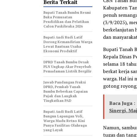
CBN Tanah Bum
Berita Terkait
Kabupaten Tan
Bupati Tanah Bumbu Resmi
penuh semangat
Buka Pemusatan
(3/9/2025), me
Pendidikan dan Pelatihan
Calon Paskibraka 2026
berkelanjutan 
dan masyarakat
Bupati Andi Rudi Latif
Dorong Kemandirian Warga
Lewat Bantuan Usaha
Bupati Tanah B
Ekonomi Produktif
Kepala Dinas P
DPRD Tanah Bumbu Desak
selama 18 tahu
PLN Ungkap Akar Penyebab
berkat kerja s
Pemadaman Listrik Bergilir
warga. Hal in
Jawab Pandangan Fraksi
gotong royong,
DPRD, Pemkab Tanah
Bumbu Beberkan Capaian
Pajak dan Langkah
Tingkatkan PAD
Baca Juga :
Sinergi, Ma
Bupati Andi Rudi Latif
Bangun Lapangan Voli,
Warga Madu Retno Kini
Punya Fasilitas Olahraga
Namun, sambung
yang Layak
tugas dan tang