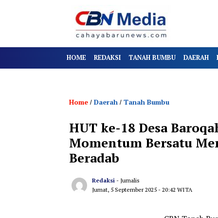
HOME
REDAKSI
TANAH BUMBU
DAERAH
Home
Daerah
Tanah Bumbu
/
/
HUT ke-18 Desa Baroqah,
Momentum Bersatu Men
Beradab
Redaksi
- Jurnalis
Jumat, 5 September 2025
- 20:42 WITA