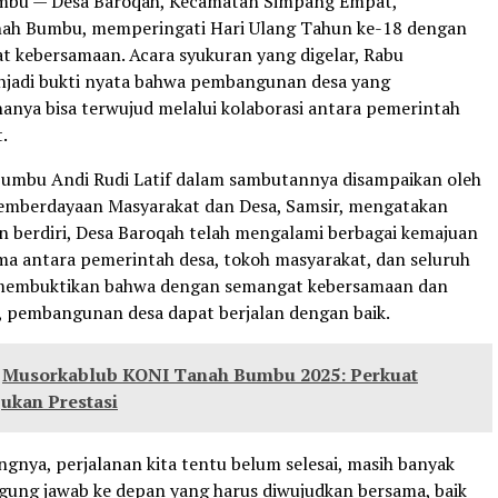
bu — Desa Baroqah, Kecamatan Simpang Empat,
ah Bumbu, memperingati Hari Ulang Tahun ke-18 dengan
 kebersamaan. Acara syukuran yang digelar, Rabu
njadi bukti nyata bahwa pembangunan desa yang
hanya bisa terwujud melalui kolaborasi antara pemerintah
.
umbu Andi Rudi Latif dalam sambutannya disampaikan oleh
emberdayaan Masyarakat dan Desa, Samsir, mengatakan
n berdiri, Desa Baroqah telah mengalami berbagai kemajuan
ama antara pemerintah desa, tokoh masyarakat, dan seluruh
i membuktikan bahwa dengan semangat kebersamaan dan
 pembangunan desa dapat berjalan dengan baik.
Musorkablub KONI Tanah Bumbu 2025: Perkuat
jukan Prestasi
nya, perjalanan kita tentu belum selesai, masih banyak
gung jawab ke depan yang harus diwujudkan bersama, baik