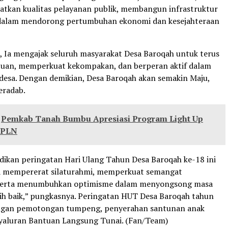
tkan kualitas pelayanan publik, membangun infrastruktur
dalam mendorong pertumbuhan ekonomi dan kesejahteraan
u, Ia mengajak seluruh masyarakat Desa Baroqah untuk terus
tuan, memperkuat kekompakan, dan berperan aktif dalam
sa. Dengan demikian, Desa Baroqah akan semakin Maju,
eradab.
Pemkab Tanah Bumbu Apresiasi Program Light Up
 PLN
jadikan peringatan Hari Ulang Tahun Desa Baroqah ke-18 ini
a mempererat silaturahmi, memperkuat semangat
serta menumbuhkan optimisme dalam menyongsong masa
ih baik,” pungkasnya. Peringatan HUT Desa Baroqah tahun
dengan pemotongan tumpeng, penyerahan santunan anak
yaluran Bantuan Langsung Tunai. (Fan/Team)