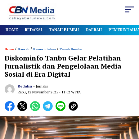
HOME
REDAKSI
TANAH BUMBU
DAERAH
PEMERINTAHA
/
/
/
Home
Daerah
Pemerintahan
Tanah Bumbu
Diskominfo Tanbu Gelar Pelatihan
Jurnalistik dan Pengelolaan Media
Sosial di Era Digital
Redaksi
- Jurnalis
Rabu, 12 November 2025
- 11:02 WITA